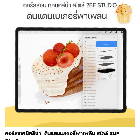
คอร์สเทคนิคสีน้ำ: ดินแดนเบเกอรี่พาเพลิน สไตล์ 2BF