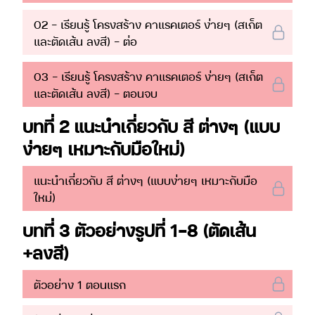
02 - เรียนรู้ โครงสร้าง คาแรคเตอร์ ง่ายๆ (สเก็ต
และตัดเส้น ลงสี) - ต่อ
03 - เรียนรู้ โครงสร้าง คาแรคเตอร์ ง่ายๆ (สเก็ต
และตัดเส้น ลงสี) - ตอนจบ
บทที่ 2 แนะนำเกี่ยวกับ สี ต่างๆ (แบบ
ง่ายๆ เหมาะกับมือใหม่)
แนะนำเกี่ยวกับ สี ต่างๆ (แบบง่ายๆ เหมาะกับมือ
ใหม่)
บทที่ 3 ตัวอย่างรูปที่ 1-8 (ตัดเส้น
+ลงสี)
ตัวอย่าง 1 ตอนแรก