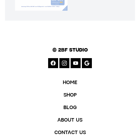
© 2BF STUDIO
HOME
SHOP
BLOG
ABOUT US
CONTACT US