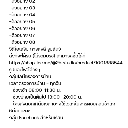
-ตัวอย่าง 02
-ตัวอย่าง 03
-ตัวอย่าง 04
-ตัวอย่าง 05
-ตัวอย่าง 06
-ตัวอย่าง 07
-ตัวอย่าง 08
วีดีโอเสริม การลงสี รูปสัตว์
สิ่งที่จะได้รับ (ไม่รวมบรัช) สามารถซื้อได้ที่
https://shop.line.me/@2bfstudio/product/1001888544
รูปและไฟล์ต่างๆ
กลุ่มไลน์ตรวจการบ้าน
เวลาตรวจการบ้าน - ทุกวัน
- ช่วงเช้า 08:00-11:30 น.
- ช่วงบ่ายเป็นต้นไป 13:00- 20:00 น.
- ใครส่งนอกเหนือเวลาอาจใช้เวลาในการตอบกลับช้าสัก
หน่อยนะคะ
กลุ่ม Facebook สำหรับเรียน