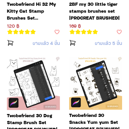
Twobefriend Hi 32 My
2BF my 30 little tiger
Kitty Cat Stamp
stamps brushes set
Brushes Set
|PROCREAT BRUSHED|
|PROCREAT BRUSHED|
120 ฿
169 ฿
ขายแล้ว 4 ชิ้น
ขายแล้ว 5 ชิ้น
Twobefriend 30
Twobefriend 30 Dog
Snacks Yum yum Set
Stamp Brush Set
|PROCREAT BRUSHED|
|PROCREAT BRUSHED|