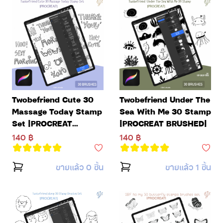
Twobefriend Cute 30
Twobefriend Under The
Massage Today Stamp
Sea With Me 30 Stamp
Set |PROCREAT
|PROCREAT BRUSHED|
BRUSHED|
140 ฿
140 ฿
ขายแล้ว 0 ชิ้น
ขายแล้ว 1 ชิ้น