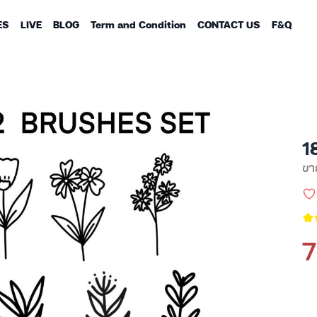
ES
LIVE
BLOG
Term and Condition
CONTACT US
F&Q
1
ขาย
7